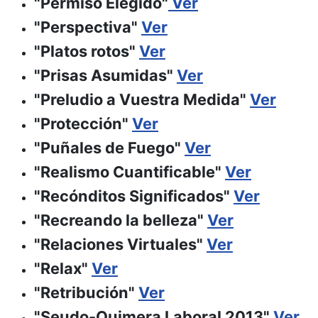
"Permiso Elegido"
Ver
"Perspectiva"
Ver
"Platos rotos"
Ver
"Prisas Asumidas"
Ver
"Preludio a Vuestra Medida"
Ver
"Protección"
Ver
"Puñales de Fuego"
Ver
"Realismo Cuantificable"
Ver
"Recónditos Significados"
Ver
"Recreando la belleza"
Ver
"Relaciones Virtuales"
Ver
"Relax"
Ver
"Retribución"
Ver
"Seudo-Quimera Laboral 2013"
Ver