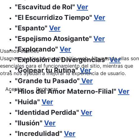
"Escavitud de Rol"
Ver
"El Escurridizo Tiempo"
Ver
"Espanto"
Ver
"Espejismo Atosigante"
Ver
"Explorando"
Ver
Usamos cookies
Usamos cookies en nuestro sitio web. Algunas de ellas son
"Explosión de Divergencias"
Ver
esenciales para el funcionamiento del sitio, mientras que
"Golpear tu Rutina"
Ver
otras nos ayudan a mejorar la experiencia de usuario.
"Grande tu Pasado"
Ver
Aceptar
Rechazar
"Hilos del Amor Materno-Filial"
Ver
"Huida"
Ver
"Identidad Perdida"
Ver
"Ilusión"
Ver
"Incredulidad"
Ver