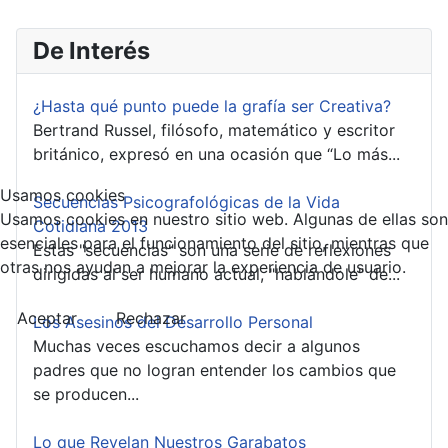
De Interés
¿Hasta qué punto puede la grafía ser Creativa?
Bertrand Russel, filósofo, matemático y escritor
británico, expresó en una ocasión que “Lo más...
Usamos cookies
Secuencias Psicografológicas de la Vida
Usamos cookies en nuestro sitio web. Algunas de ellas son
Cotidiana 2013
esenciales para el funcionamiento del sitio, mientras que
Estas "secuencias" son una serie de reflexiones
otras nos ayudan a mejorar la experiencia de usuario.
dirigidas al ser humano actual, "hablándole" de...
Aceptar
Rechazar
Los Asesinos del Desarrollo Personal
Muchas veces escuchamos decir a algunos
padres que no logran entender los cambios que
se producen...
Lo que Revelan Nuestros Garabatos