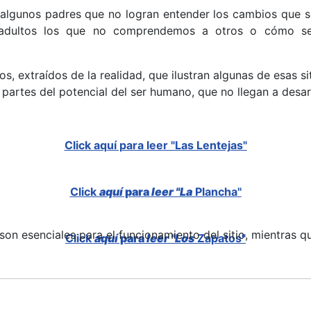
lgunos padres que no logran entender los cambios que se
 adultos los que no comprendemos a otros o cómo se 
s, extraídos de la realidad, que ilustran algunas de esas s
partes del potencial del ser humano, que no llegan a desar
Click
aquí para leer "Las Lentejas"
Click
aquí
p
ara
leer "La
Plancha"
on esenciales para el funcionamiento del sitio, mientras q
Click
aquí
para
leer "Los
Zapatos"